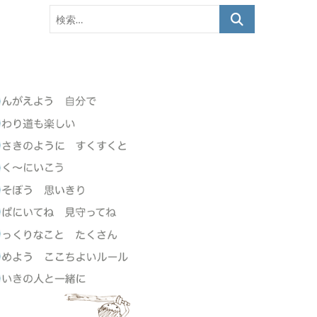
カ
検
イ
索…
ブ