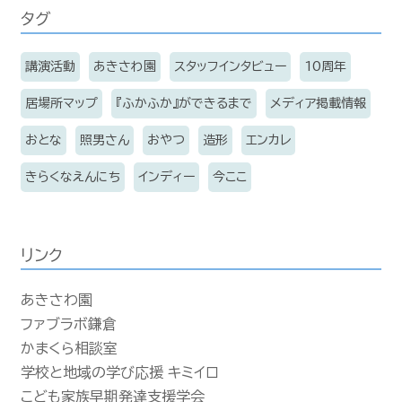
タグ
講演活動
あきさわ園
スタッフインタビュー
10周年
居場所マップ
『ふかふか』ができるまで
メディア掲載情報
おとな
照男さん
おやつ
造形
エンカレ
きらくなえんにち
インディー
今ここ
リンク
あきさわ園
ファブラボ鎌倉
かまくら相談室
学校と地域の学び応援 キミイロ
こども家族早期発達支援学会