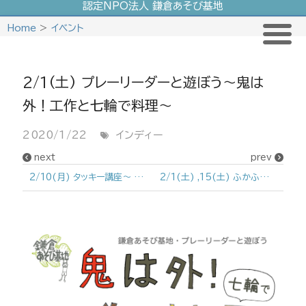
認定NPO法人 鎌倉あそび基地
Skip
Home
>
イベント
to
content
2/1(土) プレーリーダーと遊ぼう〜鬼は
外！工作と七輪で料理〜
2020/1/22
インディー
next
prev
2/10(月) タッキー講座〜 子どもファースト！特性を伸ばす親に〜
2/1(土) ,15(土) ふかふかヨガクラス