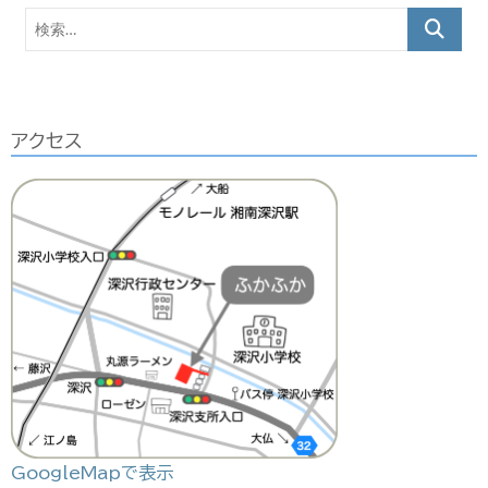
カ
検
イ
索…
ブ
アクセス
GoogleMapで表示