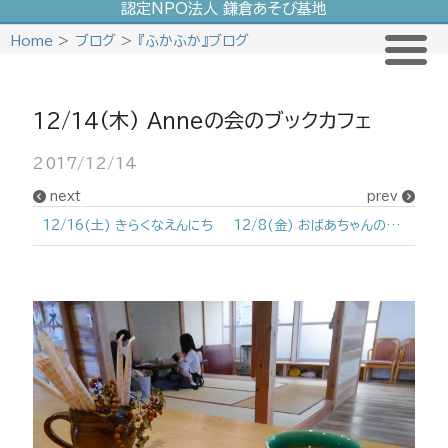
認定NPO法人 鎌倉あそび基地
Skip
Home
>
ブログ
>
『ふかふか』ブログ
to
content
12/14(木) Anneの会のブックカフェ
2017/12/14
next
prev
12/16(土) きらくなえんにち
12/8(金) おばあちゃんの精進おせち