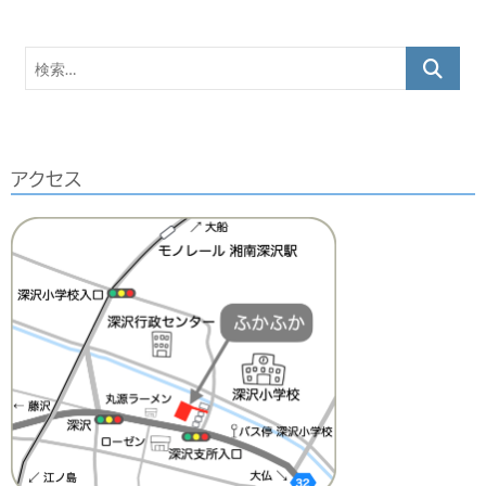
ー
カ
検
イ
索…
ブ
アクセス