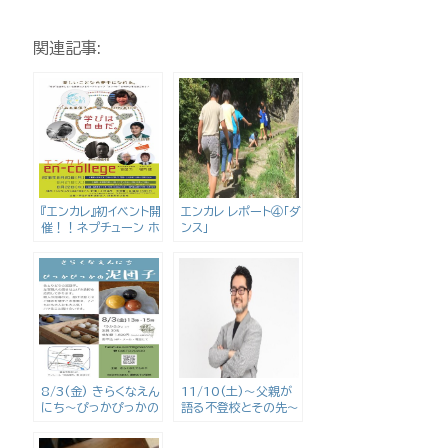
関連記事:
『エンカレ』初イベント開
エンカレ レポート④｢ダ
催！！ネプチューン ホ
ンス｣
リケンもやってく
る！！8/20(月)～
22(水)
8/3(金) きらくなえん
11/10(土)〜父親が
にち〜ぴっかぴっかの
語る不登校とその先～
泥団子〜
戸梶 歩さん講演会