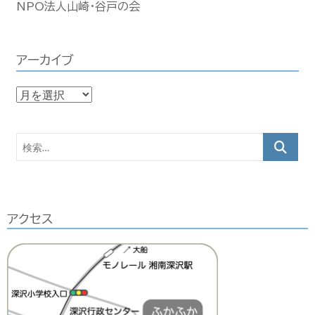
NPO法人山崎・谷戸の会
アーカイブ
ア
ー
カ
検
イ
索…
ブ
アクセス