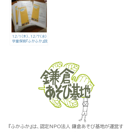
12/1(木)、12/7(水)
学童保育『ふかふか』説
明会
『ふかふか』は、認定NPO法人 鎌倉あそび基地が運営す