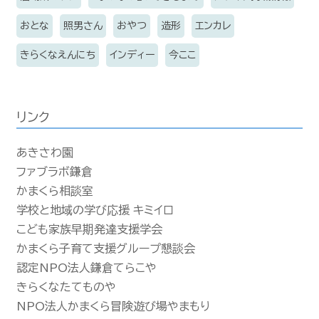
おとな
照男さん
おやつ
造形
エンカレ
きらくなえんにち
インディー
今ここ
リンク
あきさわ園
ファブラボ鎌倉
かまくら相談室
学校と地域の学び応援 キミイロ
こども家族早期発達支援学会
かまくら子育て支援グループ懇談会
認定NPO法人鎌倉てらこや
きらくなたてものや
NPO法人かまくら冒険遊び場やまもり