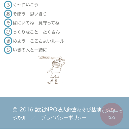
© 2016
認定NPO法人鎌倉あそび基地 『ふか
サポーターに
ふか』
／
プライバシーポリシー
なる