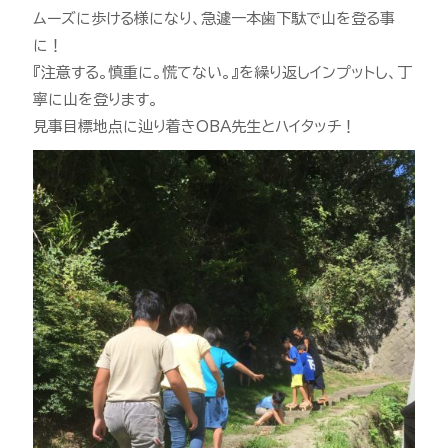
ムーズに歩ける様になり、急遽一本歯下駄で山を登る事
に！
『注意する。慎重に。慌てない。』を繰り返しインプットし、丁
寧に山を登ります。
見事目標地点に辿り着きOBA先生とハイタッチ！