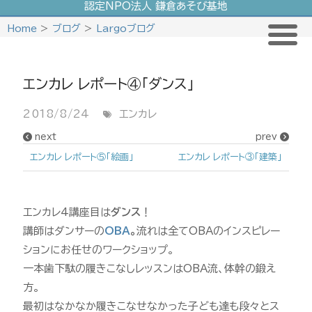
認定NPO法人 鎌倉あそび基地
Skip
Home
>
ブログ
>
Largoブログ
to
content
エンカレ レポート④｢ダンス｣
2018/8/24
エンカレ
next
prev
エンカレ レポート⑤｢絵画｣
エンカレ レポート③｢建築｣
エンカレ4講座目は
ダンス
！
講師はダンサーの
OBA
。
流れは全てOBAのインスピレー
ションにお任せのワークショップ。
一本歯下駄の履きこなしレッスンはOBA流、体幹の鍛え
方。
最初はなかなか履きこなせなかった子ども達も段々とス