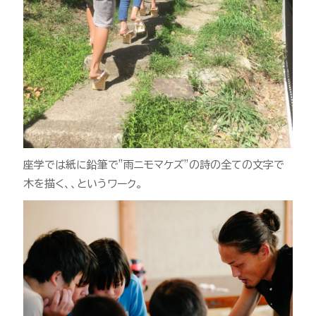
座学では紙に鉛筆で”雨ニモマケズ”の詩の全ての文字で
木を描く、、というワーク。