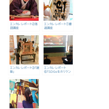
エンカレ レポート②落
エンカレ レポート①書
語講座
道講座
エンカレ レポート③｢建
エンカレ レポート
築｣
⑥｢SDGsをホリケン
と学ぼう｣「ホリケンに
お笑いを学ぼう」