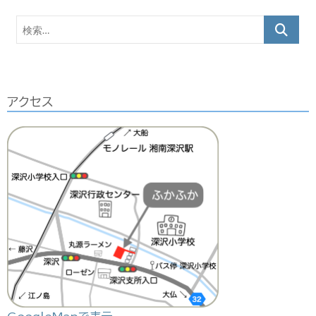
カ
検
イ
索…
ブ
アクセス