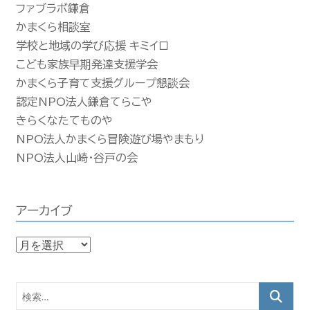
ファブラボ鎌倉
かまくら相談室
学校と地域の学び応援 キミイロ
こども家族早期発達支援学会
かまくら子育て支援グループ懇談会
認定NPO法人鎌倉てらこや
きらくなたてものや
NPO法人かまくら冒険遊び場やまもり
NPO法人山崎・谷戸の会
アーカイブ
ア
ー
カ
検
イ
索…