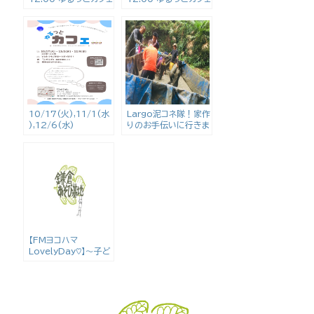
10/17(火),11/1(水
Largo泥コネ隊！家作
),12/6(水)
りのお手伝いに行きま
10:00〜11:00 ゆる
した！
っとカフェ
【FMヨコハマ
LovelyDay♡】〜子ど
もの居場所作り〜