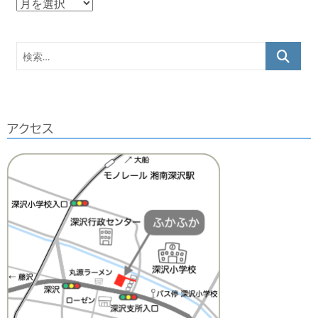
ア
ー
カ
検
イ
索…
ブ
アクセス