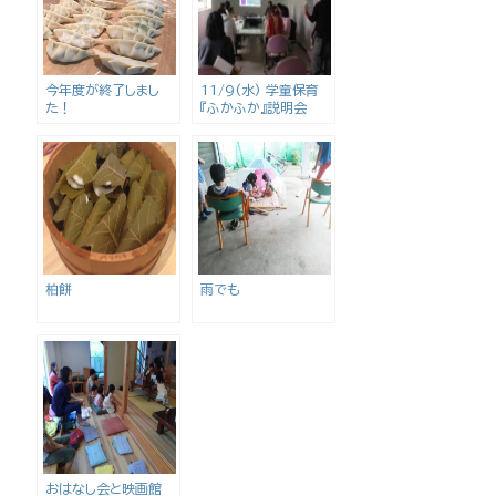
今年度が終了しまし
11/9(水) 学童保育
た！
『ふかふか』説明会
柏餅
雨でも
おはなし会と映画館