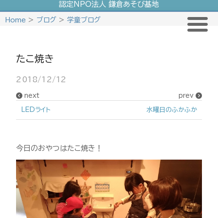
認定NPO法人 鎌倉あそび基地
Skip
Home
>
ブログ
>
学童ブログ
to
content
たこ焼き
2018/12/12
next
prev
LEDライト
水曜日のふかふか
今日のおやつはたこ焼き！