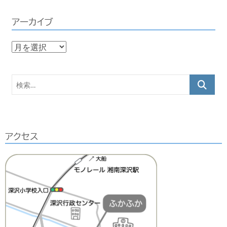
アーカイブ
ア
ー
カ
検
イ
索…
ブ
アクセス