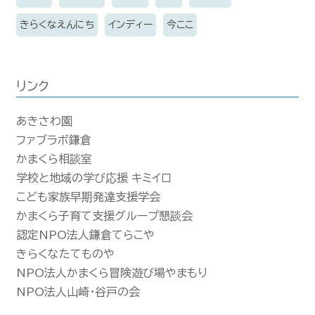
きらくなえんにち
インディー
今ここ
リンク
あきさわ園
ファブラボ鎌倉
かまくら相談室
学校と地域の学び応援 キミイロ
こども家族早期発達支援学会
かまくら子育て支援グループ懇談会
認定NPO法人鎌倉てらこや
きらくなたてものや
NPO法人かまくら冒険遊び場やまもり
NPO法人山崎・谷戸の会