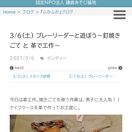
認定NPO法人 鎌倉あそび基地
Skip
Home
>
ブログ
>
『ふかふか』ブログ
to
content
3/6(土) プレーリーダーと遊ぼう〜釘焼き
ごて と 革で工作〜
2021/3/6
インディー
next
prev
3/2(火) スタッフ研修
2/13(土) プレーリーダーと遊ぼう〜節分あそびとしちりんであたたまろう〜
今日は革工作。焼きごてを使う作業は、男子に大人気！！
ナイフケースを革で作ってお土産に。