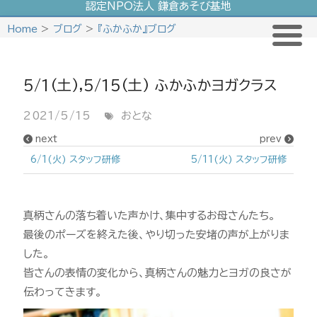
認定NPO法人 鎌倉あそび基地
Skip
Home
>
ブログ
>
『ふかふか』ブログ
to
content
5/1(土),5/15(土) ふかふかヨガクラス
2021/5/15
おとな
next
prev
6/1(火) スタッフ研修
5/11(火) スタッフ研修
真柄さんの落ち着いた声かけ、集中するお母さんたち。
最後のポーズを終えた後、やり切った安堵の声が上がりま
した。
皆さんの表情の変化から、真柄さんの魅力とヨガの良さが
伝わってきます。