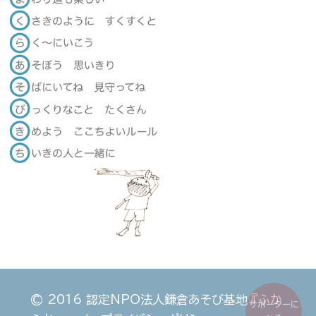
© 2016
認定NPO法人鎌倉あそび基地 『ふか
サポーターに