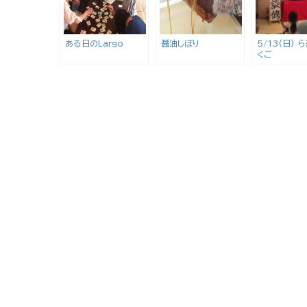
ある日のLargo
醤油しぼり
5/13(日) 
くご