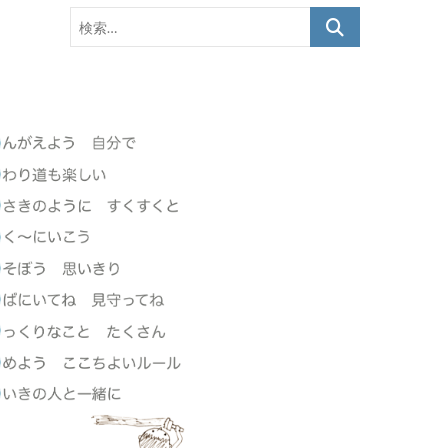
カ
検
イ
索…
ブ