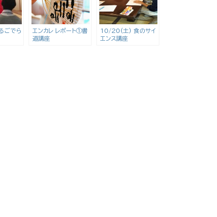
らるごでら
エンカレ レポート①書
10/20(土) 食のサイ
道講座
エンス講座