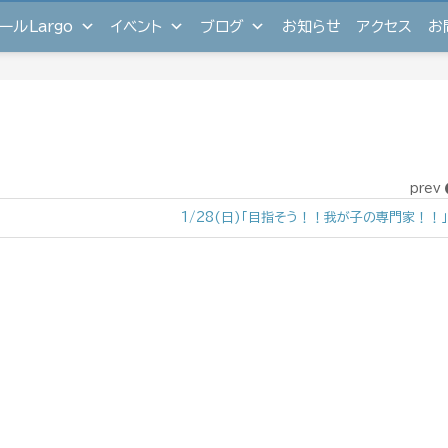
ールLargo
イベント
ブログ
お知らせ
アクセス
お
prev
1/28(日)「目指そう！！我が子の専門家！！」