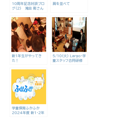
10周年記念対談ブロ
肩を並べて
グ(2) 滝田 衛さん
新1年生がやってき
5/10(火) Largo・学
た！
童スタッフ合同研修
学童保育ふかふか
2024年度 新1・2年
生追加募集のお知らせ