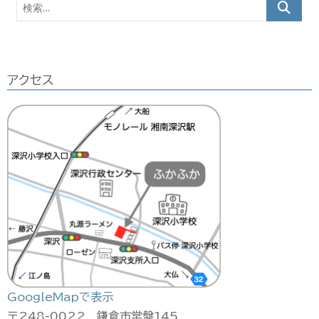
検
イ
索…
ブ
アクセス
GoogleMapで表示
〒248-0022 鎌倉市常盤145