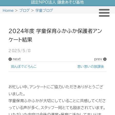
認定NPO法人 鎌倉あそび基地
Skip
Home
>
ブログ
>
学童ブログ
to
content
2024年度 学童保育ふかふか保護者アン
ケート結果
2025/5/8
next
prev
田んぼでどろんこ
思い思いの放課後
お忙しい中、アンケートにご協力いただきありがとうござ
いました。
学童保育ふかふかが大切にしていることに共感してくださ
っている声が多く、スタッフ一同とても励まされています。
いただいた内容は今後の運営・保育に活かしてまいりま